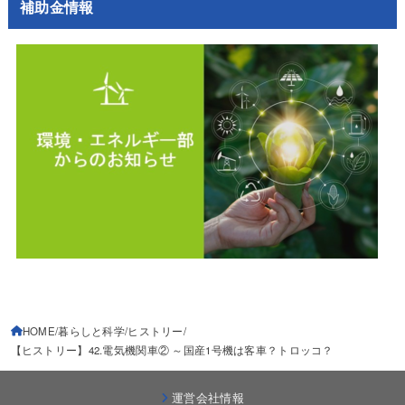
補助金情報
HOME
暮らしと科学
ヒストリー
【ヒストリー】42.電気機関車② ～国産1号機は客車？トロッコ？
運営会社情報