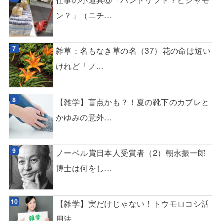
ン？」（ニチ...
雑草：名もなき草の名（37）花の命は短い
けれど「ノ...
【雑学】盲点かも？！夏の靴下のカブレと
かゆみの意外...
ノーベル賞日本人受賞者（2）朝永振一郎
博士は何をし...
【雑学】実だけじゃない！トウモロコシ活
用法