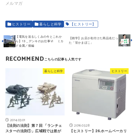
メルマガ
ヒストリー
暮らしと科学
【ヒストリー】
【電気を送るしくみの今とこれか
【雑学】お店が名付けた商品名だっ
ら】13＿デンキのお仕事Ⅵ ミカ
た「笹かまぼこ」
ド金属／後編
RECOMMEND
暮らしと科学
ヒストリー
2014.03.01
2016.03.28
【法則の法則】第７回 「ランチェ
【ヒストリー】26.ホームベーカリ
スターの法則①」広域戦では差が