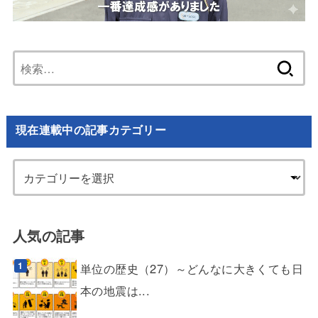
検
索:
現在連載中の記事カテゴリー
人気の記事
単位の歴史（27）～どんなに大きくても日
本の地震は...