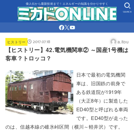
偉人伝から最新技術まで！エネルギーの知識を分かりやすく
SEARCH
2017.07.18
a.itou
ヒストリー
【ヒストリー】42.電気機関車② ～国産1号機は
客車？トロッコ？
日本で最初の電気機関
車は、旧国鉄の前身で
ある鉄道院が1919年
（大正8年）に製造した
ED40型と呼ばれる車両
です。ED40型が走った
のは、信越本線の碓氷峠区間（横川～軽井沢）です。