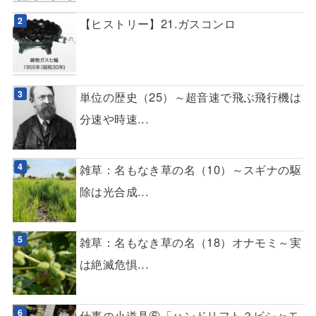
【ヒストリー】21.ガスコンロ
単位の歴史（25）～超音速で飛ぶ飛行機は
分速や時速...
雑草：名もなき草の名（10）～スギナの駆
除は光合成...
雑草：名もなき草の名（18）オナモミ～実
は絶滅危惧...
仕事の小道具⑥「ハンドリフト？ビシャモ