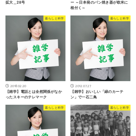
ー ～日本発のパン焼き器が欧米に
拡大＿28号
根付く～
暮らしと科学
暮らしと科学
2018.02.20
2012.07.27
【雑学】電話とは全然関係がなか
【雑学】おいしい「緑のカーテ
ったスキーのテレマーク
ン」で一石二鳥
暮らしと科学
暮らしと科学