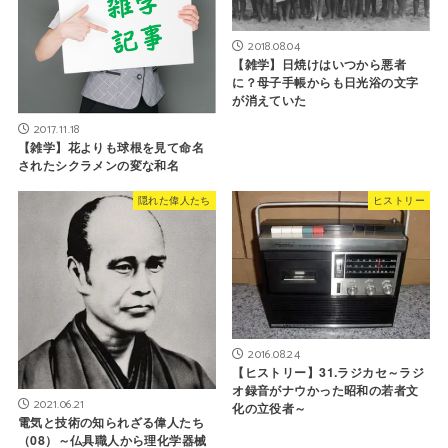
2018.08.04
【雑学】日焼けはいつから悪者
に？母子手帳からも日光浴の文字
が消えていた
2017.11.18
【雑学】花よりも球根を見て命名
されたシクラメンの変な和名
隠れた偉人たち
ヒストリー
2016.08.24
【ヒストリー】31.ラジカセ～ラジ
オ録音がナウかった昭和の若者文
2021.06.21
化の立役者～
電気と技術の知られざる偉人たち
（08）～仏具職人から理化学器械