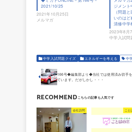
2021/10/25
ジメント
（問題と
2021年10月25日
いのはどれ
メルマガ
清修中学
2023年8月
中学入試問
中学入試問題クイズ
エネルギーを考える
中
166号◆編集部より◆当社では使用済み切手
ています。だがしかし・・・
RECOMMEND
会社訪問
こと