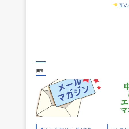
前の
関連
◆ミカドONLINE－第166号－
メルマガ