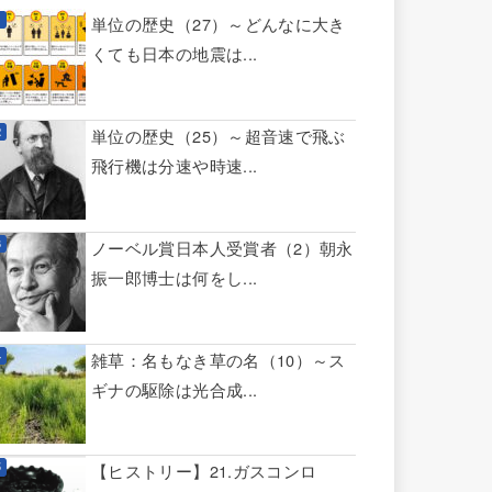
単位の歴史（27）～どんなに大き
くても日本の地震は...
単位の歴史（25）～超音速で飛ぶ
飛行機は分速や時速...
ノーベル賞日本人受賞者（2）朝永
振一郎博士は何をし...
雑草：名もなき草の名（10）～ス
ギナの駆除は光合成...
【ヒストリー】21.ガスコンロ