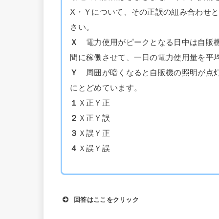
X・Ｙについて、その正誤の組み合わせ
さい。
Ｘ
電力使用がピークとなる日中は自販機
間に稼働させて、一日の電力使用量を平
Ｙ
周囲が暗くなると自販機の照明が点灯
にとどめています。
１
Ｘ正Ｙ正
２
Ｘ正Ｙ誤
３
Ｘ誤Ｙ正
４
Ｘ誤Ｙ誤
回答はここをクリック