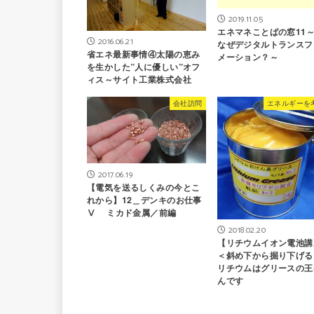
2019.11.05
エネマネことばの窓11
2016.06.21
なぜデジタルトランスフ
省エネ最新事情④太陽の恵み
メーション？～
を生かした”人に優しい”オフ
ィス～サイト工業株式会社
会社訪問
エネルギーを
2017.06.19
【電気を送るしくみの今とこ
れから】12＿デンキのお仕事
Ⅴ ミカド金属／前編
2018.02.20
【リチウムイオン電池講
＜斜め下から掘り下げる
リチウムはグリースの王
んです