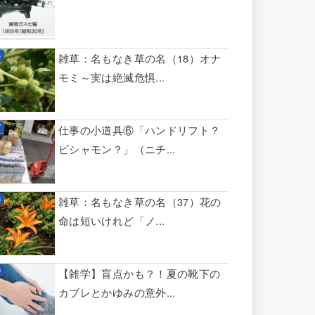
雑草：名もなき草の名（18）オナ
モミ～実は絶滅危惧...
仕事の小道具⑥「ハンドリフト？
ビシャモン？」（ニチ...
雑草：名もなき草の名（37）花の
命は短いけれど「ノ...
【雑学】盲点かも？！夏の靴下の
カブレとかゆみの意外...