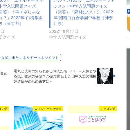
中学入試問題クイズ
ジメント中学入試問題クイズ
回答）「再エネじゃな
（回答）「森林について」2022
？」2022年 白梅学園
年 湘南白百合学園中学校（神奈
校（東京都）
川県）
7日
2022年8月17日
題クイズ
中学入試問題クイズ
学入試に出たエネルギーマネジメント
電気と技術の知られざる偉人たち（11）～人気とや
を集め
る気が健康の秘訣？75歳で開店した田中久重の機械
製造所がのちの東芝に～
ばの窓
エネルギーを考える
ことばの窓