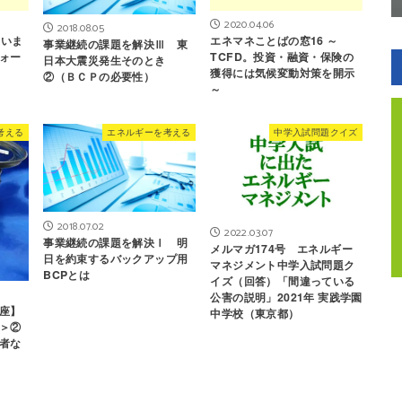
2020.04.06
2018.08.05
～いま
エネマネことばの窓16 ～
事業継続の課題を解決Ⅲ 東
ォー
TCFD。投資・融資・保険の
日本大震災発生そのとき
獲得には気候変動対策を開示
②（ＢＣＰの必要性）
～
考える
エネルギーを考える
中学入試問題クイズ
2018.07.02
2022.03.07
事業継続の課題を解決Ⅰ 明
メルマガ174号 エネルギー
日を約束するバックアップ用
マネジメント中学入試問題ク
BCPとは
イズ（回答）「間違っている
公害の説明」2021年 実践学園
座】
中学校（東京都）
＞②
者な