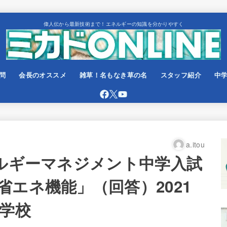
偉人伝から最新技術まで！エネルギーの知識を分かりやすく
問
会長のオススメ
雑草！名もなき草の名
スタッフ紹介
中
a.itou
ネルギーマネジメント中学入試
エネ機能」（回答）2021
中学校