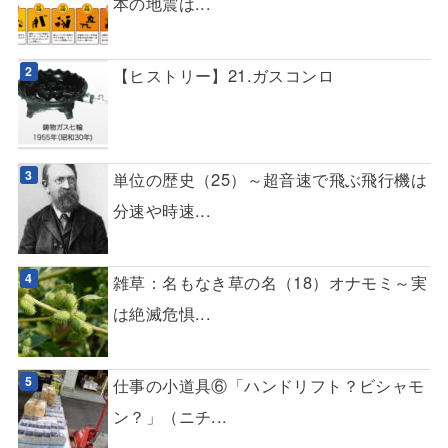
本の地震は...
【ヒストリー】21.ガスコンロ
単位の歴史（25）～超音速で飛ぶ飛行機は
分速や時速...
雑草：名もなき草の名（18）オナモミ～実
は絶滅危惧...
仕事の小道具⑥「ハンドリフト？ビシャモ
ン？」（ニチ...