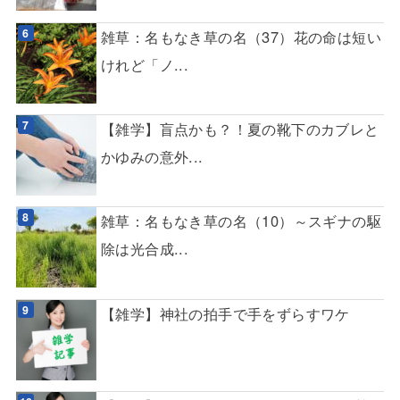
雑草：名もなき草の名（37）花の命は短い
けれど「ノ...
【雑学】盲点かも？！夏の靴下のカブレと
かゆみの意外...
雑草：名もなき草の名（10）～スギナの駆
除は光合成...
【雑学】神社の拍手で手をずらすワケ