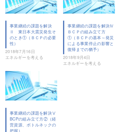
事業継続の課題を解決
事業継続の課題を解決Ⅳ
Ⅱ 東日本大震災発生そ
ＢＣＰの組み立て方
のとき①（ＢＣＰの必要
①（ＢＣＰの基本～発災
性）
による事業停止の影響と
復帰までの猶予）
2018年7月16日
エネルギーを考える
2018年9月4日
エネルギーを考える
事業継続の課題を解決Ⅴ
BCPの組み立て方②（経
営資源、ボトルネックの
把握）