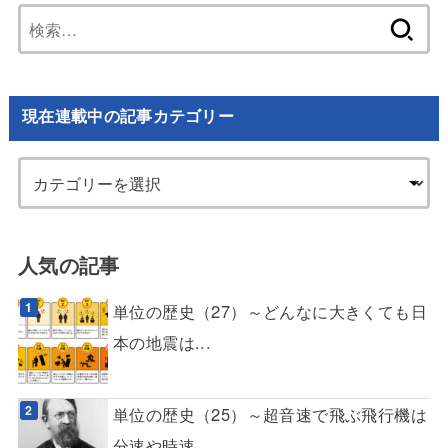
検
索:
現在連載中の記事カテゴリー
人気の記事
単位の歴史（27）～どんなに大きくても日
本の地震は...
単位の歴史（25）～超音速で飛ぶ飛行機は
分速や時速...