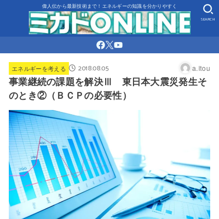
偉人伝から最新技術まで！エネルギーの知識を分かりやすく
SEARCH
2018.08.05
a.itou
エネルギーを考える
事業継続の課題を解決Ⅲ 東日本大震災発生そ
のとき②（ＢＣＰの必要性）