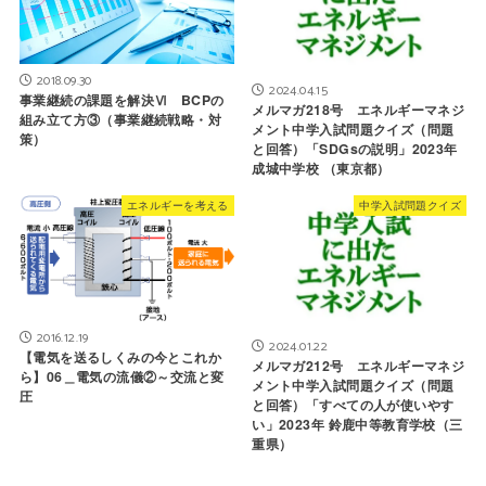
2018.09.30
2024.04.15
事業継続の課題を解決Ⅵ BCPの
メルマガ218号 エネルギーマネジ
組み立て方③（事業継続戦略・対
メント中学入試問題クイズ（問題
策）
と回答）「SDGsの説明」2023年
成城中学校 （東京都）
エネルギーを考える
中学入試問題クイズ
2016.12.19
2024.01.22
【電気を送るしくみの今とこれか
メルマガ212号 エネルギーマネジ
ら】06＿電気の流儀②～交流と変
メント中学入試問題クイズ（問題
圧
と回答）「すべての人が使いやす
い」2023年 鈴鹿中等教育学校（三
重県）