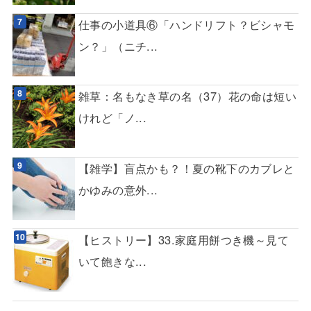
仕事の小道具⑥「ハンドリフト？ビシャモ
ン？」（ニチ...
雑草：名もなき草の名（37）花の命は短い
けれど「ノ...
【雑学】盲点かも？！夏の靴下のカブレと
かゆみの意外...
【ヒストリー】33.家庭用餅つき機～見て
いて飽きな...