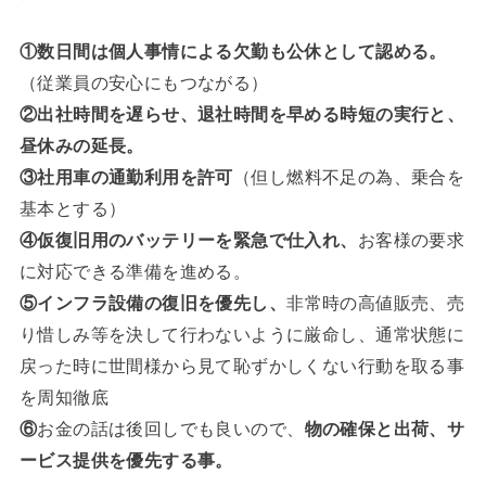
①数日間は個人事情による欠勤も公休として認める。
（従業員の安心にもつながる）
②出社時間を遅らせ、退社時間を早める時短の実行と、
昼休みの延長。
③社用車の通勤利用を許可
（但し燃料不足の為、乗合を
基本とする）
④仮復旧用のバッテリーを緊急で仕入れ、
お客様の要求
に対応できる準備を進める。
⑤インフラ設備の復旧を優先し、
非常時の高値販売、売
り惜しみ等を決して行わないように厳命し、通常状態に
戻った時に世間様から見て恥ずかしくない行動を取る事
を周知徹底
⑥
お金の話は後回しでも良いので、
物の確保と出荷、サ
ービス提供を優先する事。