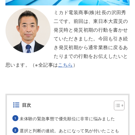
ミカド電装商事(株)社長の沢田秀
二です。前回は、東日本大震災の
発災時と発災初期の行動を書かせ
ていただきました。今回も引き続
き発災初期から通常業務に戻るあ
たりまでの行動をお伝えしたいと
思います。（※全記事は
こちら
）
目次
未体験の緊急事態で優先順位に非常に悩みました
選択と判断の連続。あとになって気が付いたことも