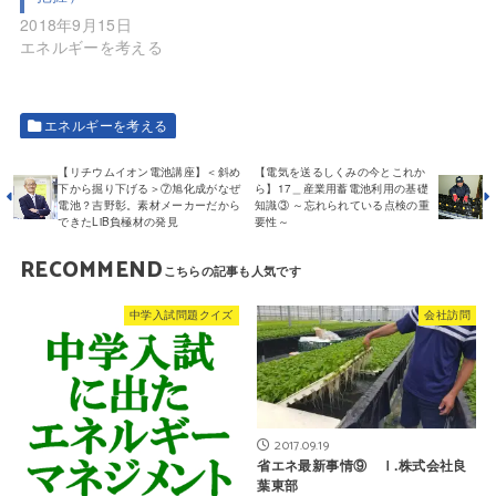
2018年9月15日
エネルギーを考える
エネルギーを考える
【リチウムイオン電池講座】＜斜め
【電気を送るしくみの今とこれか
下から掘り下げる＞⑦旭化成がなぜ
ら】17＿産業用蓄電池利用の基礎
電池？吉野彰。素材メーカーだから
知識③ ～忘れられている点検の重
できたLiB負極材の発見
要性～
RECOMMEND
中学入試問題クイズ
会社訪問
2017.09.19
省エネ最新事情⑨ Ⅰ.株式会社良
葉東部