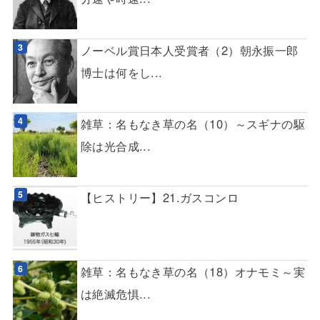
ノーベル賞日本人受賞者（2）朝永振一郎
博士は何をし...
雑草：名もなき草の名（10）～スギナの駆
除は光合成...
【ヒストリー】21.ガスコンロ
雑草：名もなき草の名（18）オナモミ～実
は絶滅危惧...