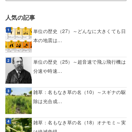
人気の記事
単位の歴史（27）～どんなに大きくても日
本の地震は...
単位の歴史（25）～超音速で飛ぶ飛行機は
分速や時速...
雑草：名もなき草の名（10）～スギナの駆
除は光合成...
雑草：名もなき草の名（18）オナモミ～実
は絶滅危惧...