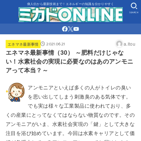
偉人伝から最新技術まで！エネルギーの知識を分かりやすく
SEARCH
2021.06.21
a.itou
エネマネ最新事情
エネマネ最新事情（30） ～肥料だけじゃな
い！水素社会の実現に必要なのはあのアンモニ
アって本当？～
アンモニアといえば多くの人がトイレの臭い
を思い出してしまう刺激臭のある気体です。
でも実は様々な工業製品に使われており、多
くの産業にとってなくてはならない物質なのです。その
アンモニアがいま、水素社会実現の「鍵」として大きな
注目を浴び始めています。今回は水素キャリアとして価