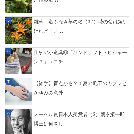
雑草：名もなき草の名（37）花の命は短い
けれど「ノ...
仕事の小道具⑥「ハンドリフト？ビシャモ
ン？」（ニチ...
【雑学】盲点かも？！夏の靴下のカブレと
かゆみの意外...
ノーベル賞日本人受賞者（2）朝永振一郎
博士は何をし...