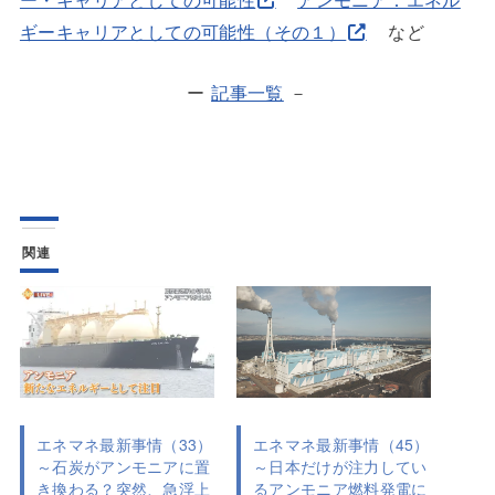
ギーキャリアとしての可能性（その１）
など
ー
記事一覧
－
関連
エネマネ最新事情（33）
エネマネ最新事情（45）
～石炭がアンモニアに置
～日本だけが注力してい
き換わる？突然、急浮上
るアンモニア燃料発電に