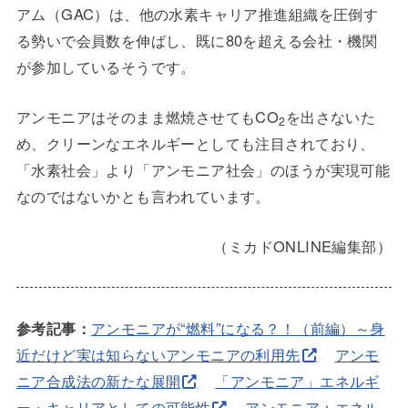
アム（GAC）は、他の水素キャリア推進組織を圧倒す
る勢いで会員数を伸ばし、既に80を超える会社・機関
が参加しているそうです。
アンモニアはそのまま燃焼させてもCO
を出さないた
2
め、クリーンなエネルギーとしても注目されており、
「水素社会」より「アンモニア社会」のほうが実現可能
なのではないかとも言われています。
（ミカドONLINE編集部）
参考記事：
アンモニアが“燃料”になる？！（前編）～身
近だけど実は知らないアンモニアの利用先
アンモ
ニア合成法の新たな展開
「アンモニア」エネルギ
ー・キャリアとしての可能性
アンモニア：エネル