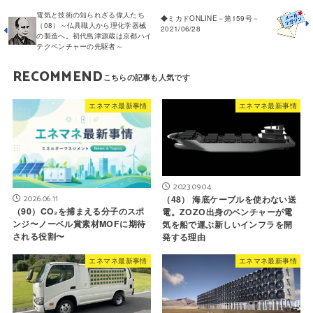
電気と技術の知られざる偉人たち
◆ミカドONLINE－第159号－
（08）～仏具職人から理化学器械
2021/06/28
の製造へ。初代島津源蔵は京都ハイ
テクベンチャーの先駆者～
RECOMMEND
エネマネ最新事情
エネマネ最新事情
2023.09.04
2026.06.11
（48） 海底ケーブルを使わない送
（90）CO₂を捕まえる分子のスポ
電。ZOZO出身のベンチャーが電
ンジ〜ノーベル賞素材MOFに期待
気を船で運ぶ新しいインフラを開
される役割〜
発する理由
エネマネ最新事情
エネマネ最新事情