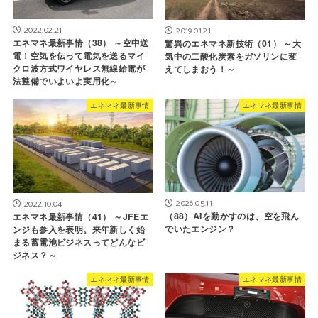
2022.02.21
2019.01.21
エネマネ最新事情（38） ～空中送
驚異のエネマネ新技術（01） ～大
電！空気を伝って電気を送るマイ
気中の二酸化炭素をガソリンに変
クロ波方式ワイヤレス無線給電が
えてしまおう！～
法整備でいよいよ実用化～
エネマネ最新事情
エネマネ最新事情
2026.05.11
2022.10.04
（88）AIを動かすのは、空を飛ん
エネマネ最新事情（41） ～JFEエ
でいたエンジン？
ンジも参入を表明。来年新しく始
まる蓄電池ビジネスってどんなビ
ジネス？～
エネマネ最新事情
エネマネ最新事情