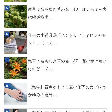
雑草：名もなき草の名（18）オナモミ～実
は絶滅危惧...
仕事の小道具⑥「ハンドリフト？ビシャモ
ン？」（ニチ...
雑草：名もなき草の名（37）花の命は短い
けれど「ノ...
【雑学】盲点かも？！夏の靴下のカブレと
かゆみの意外...