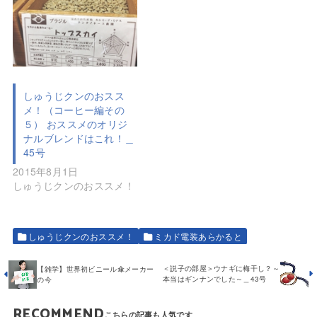
しゅうじクンのおスス
メ！（コーヒー編その
５） おススメのオリジ
ナルブレンドはこれ！＿
45号
2015年8月1日
しゅうじクンのおススメ！
しゅうじクンのおススメ！
ミカド電装あらかると
＜説子の部屋＞ウナギに梅干し？～
【雑学】世界初ビニール傘メーカー
本当はギンナンでした～＿43号
の今
RECOMMEND