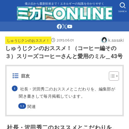
偉人伝から最新技術まで！エネルギーの知識を分かりやすく
SEARCH
2015.06.01
k.sasaki
しゅうじクンのおススメ！
しゅうじクンのおススメ！（コーヒー編その
３）スリーズコーヒーさんと愛用のミル＿43号
目次
社長・沢田秀二のおススメとこだわりを、編集部が
聞き書きして毎月掲載しています。
関連
社長・沢田秀二のおススメとこだわりを、