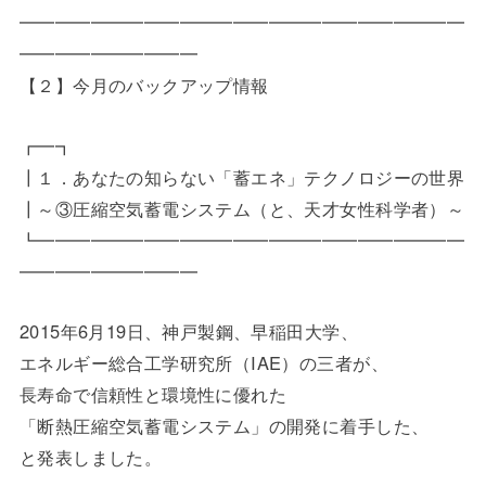
━━━━━━━━━━━━━━━━━━━━━━━━━
━━━━━━━━━━
【２】今月のバックアップ情報
┏━┓
┃１．あなたの知らない「蓄エネ」テクノロジーの世界
┃～③圧縮空気蓄電システム（と、天才女性科学者）～
┗━━━━━━━━━━━━━━━━━━━━━━━━
━━━━━━━━━━
2015年6月19日、神戸製鋼、早稲田大学、
エネルギー総合工学研究所（IAE）の三者が、
長寿命で信頼性と環境性に優れた
「断熱圧縮空気蓄電システム」の開発に着手した、
と発表しました。