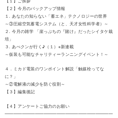
【１】ご挨拶
【２】今月のバックアップ情報
１. あなたの知らない「蓄エネ」テクノロジーの世界
～③圧縮空気蓄電システム（と、天才女性科学者）～
２. 今月の雑学 「崖っぷちの『賭け』だったシイタケ栽
培」
３. あべクンが行く♪（１）※新連載
～仮装も可能なチャリティーランニングイベント！～
４．ミカド電装のワンポイント解説「触媒栓ってな
に？」
～②電解液の減少を防ぐ役割～
【３】編集後記
【４】アンケートご協力のお願い
━━━━━━━━━━━━━━━━━━━━━━━━━