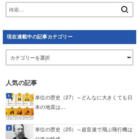
検
索:
現在連載中の記事カテゴリー
人気の記事
単位の歴史（27）～どんなに大きくても日
本の地震は...
単位の歴史（25）～超音速で飛ぶ飛行機は
分速や時速...