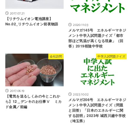
2017.07.21
【リチウムイオン電池講座】
No.02_リチウムイオン前夜物語
2020.11.03
メルマガ145号 エネルギーマネジ
メント中学入試問題クイズ「都市
部ほど気温が高くなる現象」（回
答）2019桜陰中学校
会社訪問
中学入試問題クイズ
2017.06.19
2023.10.02
【電気を送るしくみの今とこれか
メルマガ206号 エネルギーマネジ
ら】12＿デンキのお仕事Ⅴ ミカ
メント中学入試問題クイズ（問題
ド金属／前編
と回答）「日本のエネルギーに関
する説明」2023年 城西川越中学校
（埼玉県）