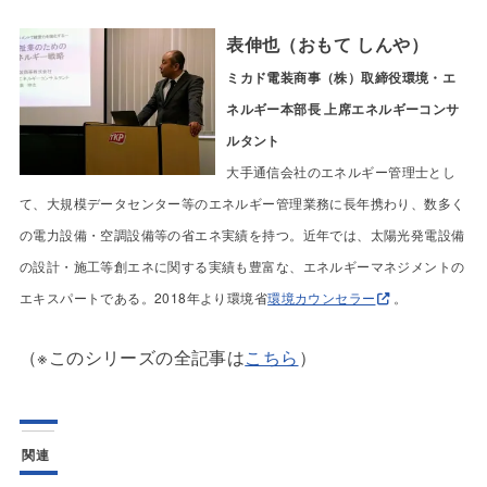
表伸也（おもて しんや）
ミカド電装商事（株）
取締役環境・エ
ネルギー本部長 上席エネルギーコンサ
ルタント
大手通信会社のエネルギー管理士とし
て、大規模データセンター等のエネルギー管理業務に長年携わり、数多く
の電力設備・空調設備等の省エネ実績を持つ。近年では、太陽光発電設備
の設計・施工等創エネに関する実績も豊富な、エネルギーマネジメントの
エキスパートである。2018年より環境省
環境カウンセラー
。
（※このシリーズの全記事は
こちら
）
関連