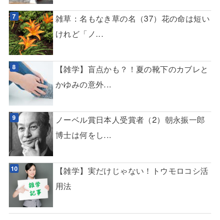
雑草：名もなき草の名（37）花の命は短い
けれど「ノ...
【雑学】盲点かも？！夏の靴下のカブレと
かゆみの意外...
ノーベル賞日本人受賞者（2）朝永振一郎
博士は何をし...
【雑学】実だけじゃない！トウモロコシ活
用法