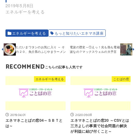
2019年5月8日
エネルギーを考える
エネルギーを考える
もっと知りたいエネマネ講座
ただいまワタシのお気に入り ～ そ
電波の歴史～①えっ！光も熱も電磁
の２０、魚介系のふじやまラーメン
波なの？マックスウェルの大予言
RECOMMEND
エネルギーを考える
ことばの窓
2019.04.01
2020.09.08
エネマネことばの窓04～ＳＢＴと
エネマネことばの窓20 ～CSVとは
は～
三方よしの事業で社会問題の解決
が利益に結び付くこと～