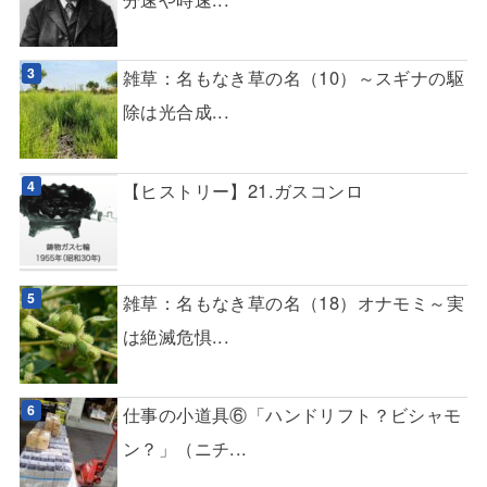
雑草：名もなき草の名（10）～スギナの駆
除は光合成...
【ヒストリー】21.ガスコンロ
雑草：名もなき草の名（18）オナモミ～実
は絶滅危惧...
仕事の小道具⑥「ハンドリフト？ビシャモ
ン？」（ニチ...