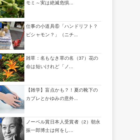
モミ～実は絶滅危惧...
仕事の小道具⑥「ハンドリフト？
ビシャモン？」（ニチ...
雑草：名もなき草の名（37）花の
命は短いけれど「ノ...
【雑学】盲点かも？！夏の靴下の
カブレとかゆみの意外...
ノーベル賞日本人受賞者（2）朝永
振一郎博士は何をし...