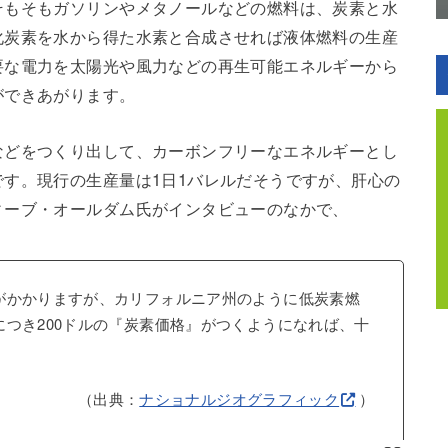
そもそもガソリンやメタノールなどの燃料は、炭素と水
化炭素を水から得た水素と合成させれば液体燃料の生産
要な電力を太陽光や風力などの再生可能エネルギーから
ができあがります。
などをつくり出して、カーボンフリーなエネルギーとし
す。現行の生産量は1日1バレルだそうですが、肝心の
ィーブ・オールダム氏がインタビューのなかで、
がかかりますが、カリフォルニア州のように低炭素燃
につき200ドルの『炭素価格』がつくようになれば、十
（出典：
ナショナルジオグラフィック
）