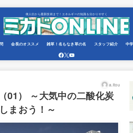
偉人伝から最新技術まで！エネルギーの知識を分かりやすく
問
会長のオススメ
雑草！名もなき草の名
スタッフ紹介
中
a.itou
（01） ～大気中の二酸化炭
しまおう！～