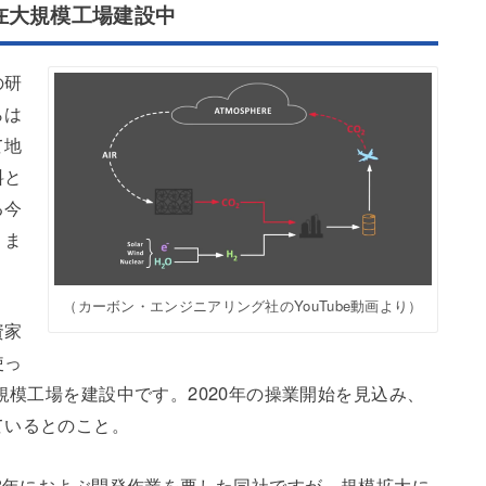
在大規模工場建設中
の研
らは
て地
料と
る今
りま
（カーボン・エンジニアリング社のYouTube動画より）
資家
使っ
規模工場を建設中です。2020年の操業開始を見込み、
ているとのこと。
や8年におよぶ開発作業を要した同社ですが、規模拡大に