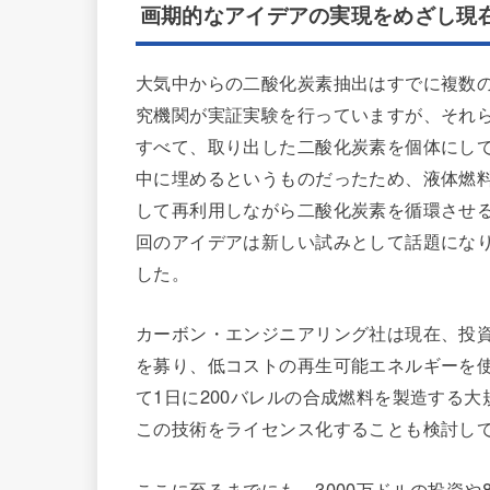
画期的なアイデアの実現をめざし現
大気中からの二酸化炭素抽出はすでに複数
究機関が実証実験を行っていますが、それ
すべて、取り出した二酸化炭素を個体にし
中に埋めるというものだったため、液体燃
して再利用しながら二酸化炭素を循環させ
回のアイデアは新しい試みとして話題にな
した。
カーボン・エンジニアリング社は現在、投
を募り、低コストの再生可能エネルギーを
て1日に200バレルの合成燃料を製造する大
この技術をライセンス化することも検討し
ここに至るまでにも、3000万ドルの投資