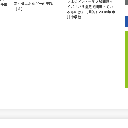
マネジメント中学入試問題ク
⑤～省エネルギーの実践
お仕事
イズ「パリ協定で間違ってい
（２）～
るものは」（回答）2018年 市
川中学校