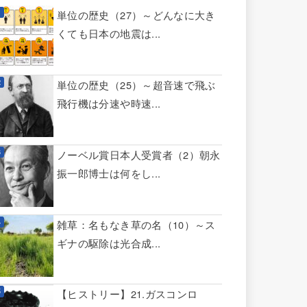
単位の歴史（27）～どんなに大き
くても日本の地震は...
単位の歴史（25）～超音速で飛ぶ
飛行機は分速や時速...
ノーベル賞日本人受賞者（2）朝永
振一郎博士は何をし...
雑草：名もなき草の名（10）～ス
ギナの駆除は光合成...
【ヒストリー】21.ガスコンロ