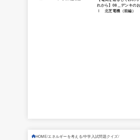
れから】08＿デンキの
Ⅰ 北芝電機（前編）
HOME
エネルギーを考える
中学入試問題クイズ