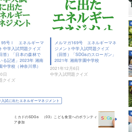
195号Ⅰ エネルギーマ
メルマガ169号 エネルギーマネ
ト中学入試問題クイズ
ジメント中学入試問題クイズ
回答）「日本の森林で
（回答）「SDGsのスローガン」
る記述」2023年 湘南
2021年 湘南学園中学校
園中学校（神奈川県）
2021年12月6日
20日
中学入試問題クイズ
題クイズ
学入試に出たエネルギーマネジメント
ミカドのSDGs （03）こども食堂へのボランティ
て
ア参加