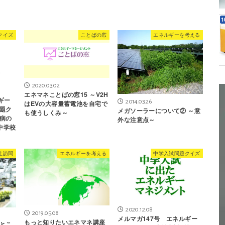
クイズ
ことばの窓
エネルギーを考える
2020.03.02
エネマネことばの窓15 ～V2H
ギー
2014.03.26
はEVの大容量蓄電池を自宅で
題ク
メガソーラーについて② ～意
も使うしくみ～
病の
外な注意点～
中学校
社訪問
エネルギーを考える
中学入試問題クイズ
2020.12.08
2019.05.08
メルマガ147号 エネルギー
もっと知りたいエネマネ講座
とこ