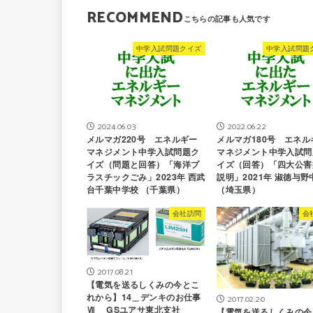
RECOMMEND
中学入試問題クイズ
中学入試問題
2024.06.03
2022.06.22
メルマガ220号 エネルギー
メルマガ180号 エネル
マネジメント中学入試問題ク
マネジメント中学入試問
イズ（問題と回答）「海洋プ
イズ（回答）「四大公害
ラスチックごみ」2023年 西武
説明」2021年 淑徳与野
台千葉中学校 （千葉県）
（埼玉県）
会社訪問
会
2017.08.21
【電気を送るしくみの今とこ
れから】14＿デンキのお仕事
2017.02.20
Ⅶ GSユアサ東北支社
【電気を送るしくみの今