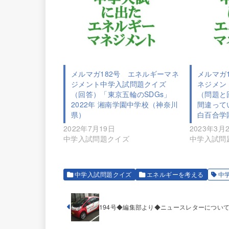
メルマガ182号 エネルギーマネ
メルマガ
ジメント中学入試問題クイズ
ネジメン
（回答）「東京五輪のSDGs」
（問題と
2022年 湘南学園中学校（神奈川
間違ってい
県）
白百合学
2022年7月19日
2023年3月
中学入試問題クイズ
中学入試問
中学入試問題クイズ
エネルギーを考える
中
194号◆編集部より◆ニュースレターについ