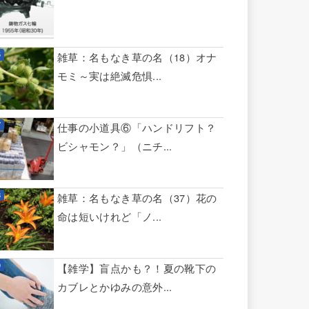
雑草：名もなき草の名（18）オナ
モミ～実は絶滅危惧...
仕事の小道具⑥「ハンドリフト？
ビシャモン？」（ニチ...
雑草：名もなき草の名（37）花の
命は短いけれど「ノ...
【雑学】盲点かも？！夏の靴下の
カブレとかゆみの意外...