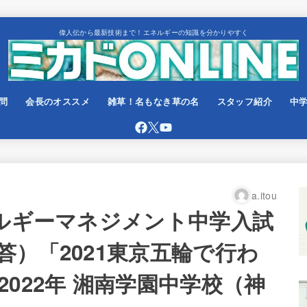
偉人伝から最新技術まで！エネルギーの知識を分かりやすく
問
会長のオススメ
雑草！名もなき草の名
スタッフ紹介
中
a.itou
ネルギーマネジメント中学入試
）「2021東京五輪で行わ
022年 湘南学園中学校（神