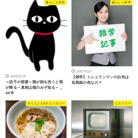
暮らしと科学
暮らしと科学
2017.10.21
2015.07.01
【雑学】ミシュランマンの白色は
＜説子の部屋＞猫が顔を洗うと雨
包装紙の色なの？
が降る～真相は猫のみぞ知る～＿
44号
サイエンス&テクノロジー
ヒストリー