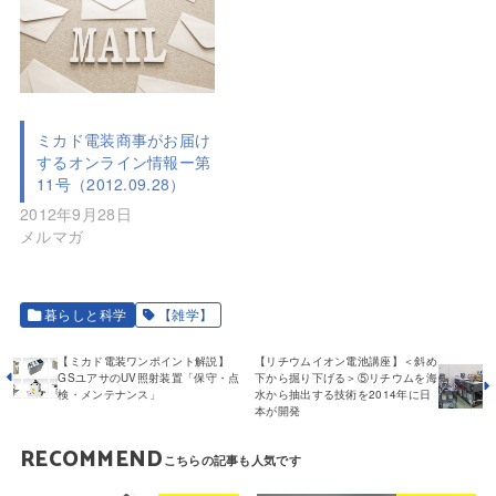
ミカド電装商事がお届け
するオンライン情報ー第
11号（2012.09.28）
2012年9月28日
メルマガ
暮らしと科学
【雑学】
【ミカド電装ワンポイント解説】
【リチウムイオン電池講座】＜斜め
GSユアサのUV照射装置「保守・点
下から掘り下げる＞⑤リチウムを海
検・メンテナンス」
水から抽出する技術を2014年に日
本が開発
RECOMMEND