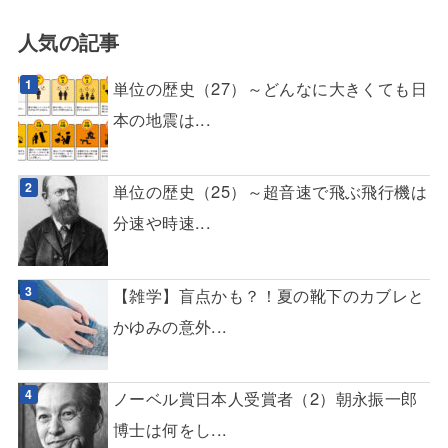
人気の記事
単位の歴史（27）～どんなに大きくても日
本の地震は...
単位の歴史（25）～超音速で飛ぶ飛行機は
分速や時速...
【雑学】盲点かも？！夏の靴下のカブレと
かゆみの意外...
ノーベル賞日本人受賞者（2）朝永振一郎
博士は何をし...