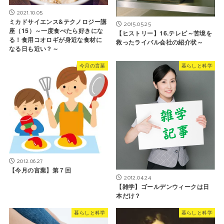
2021.10.05
ミカドサイエンス&テクノロジー講
2015.05.25
座（15）～一度食べたら好きにな
【ヒストリー】16.テレビ～苦境を
る！食用コオロギが身近な食材に
救ったライバル会社の紹介状～
なる日も近い？～
今月の言葉
暮らしと科学
2012.06.27
【今月の言葉】第７回
2012.04.24
【雑学】ゴールデンウィークは日
本だけ？
暮らしと科学
暮らしと科学