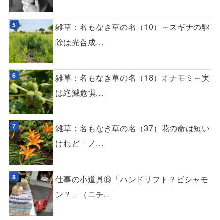
雑草：名もなき草の名（10）～スギナの駆
除は光合成...
雑草：名もなき草の名（18）オナモミ～実
は絶滅危惧...
雑草：名もなき草の名（37）花の命は短い
けれど「ノ...
仕事の小道具⑥「ハンドリフト？ビシャモ
ン？」（ニチ...