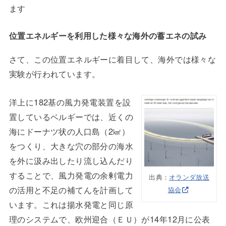
ます
位置エネルギーを利用した様々な海外の蓄エネの試み
さて、この位置エネルギーに着目して、海外では様々な
実験が行われています。
洋上に182基の風力発電装置を設
置しているベルギーでは、近くの
海にドーナツ状の人口島（2㎢）
をつくり、大きな穴の部分の海水
を外に汲み出したり流し込んだり
することで、風力発電の余剰電力
出典：
オランダ放送
の活用と不足の補てんを計画して
協会
います。これは揚水発電と同じ原
理のシステムで、欧州迎合（ＥＵ）が14年12月に公表