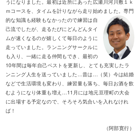
うになりました。最初は近所にあった広瀬川河川敷１ｋ
ｍコースを、タイムを計りながら走り始めました。専門
的な知識も経験もなかったので練習は
自
己流でしたが、走るたびにどんどんタイ
ムが速くなるのが嬉しくて毎日のように
走っていました。ランニングサークルに
も入り、一緒に走る仲間もでき、最初の
10年間は毎年自己ベストを更新し、とても充実したラ
ンニング人生を送っていました…昔は…（笑）今は結婚
などで生活環境も変わり、練習量も落ち、毎日お酒を飲
むようになり体重も増え…11月には地元亘理町の大会
に出場する予定なので、そろそろ気合いを入れなけれ
ば！
（阿部寛行）