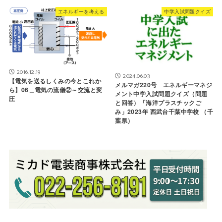
エネルギーを考える
中学入試問題クイズ
2016.12.19
2024.06.03
【電気を送るしくみの今とこれか
メルマガ220号 エネルギーマネジ
ら】06＿電気の流儀②～交流と変
メント中学入試問題クイズ（問題
圧
と回答）「海洋プラスチックご
み」2023年 西武台千葉中学校 （千
葉県）