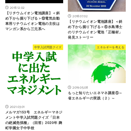
2018.12.02
【リチウムイオン電池講座】＜斜
2018.07.02
め下から掘り下げる＞⑩電気自動
【リチウムイオン電池講座】＜斜
車用リチウムイオン電池の主役は
め下から掘り下げる＞⑥水島博士
マンガン系から三元系へ
のリチウムイオン電池「正極材」
発見ストーリー
中学入試問題クイズ
エネルギーを考える
2019.05.08
もっと知りたいエネマネ講座⑤～
省エネルギーの実践（２）～
2021.03.01
メルマガ153号 エネルギーマネジ
メント中学入試問題クイズ「日本
の絶滅危惧種」（回答）2020年 麹
町学園女子中学校