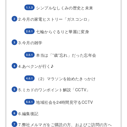
シンプルなしくみの歴史と未来
2.今月の家電ヒストリー「ガスコンロ」
七輪からぐるりと華麗に変身
3.今月の雑学
本当は「”歳”忘れ」だった忘年会
4.あべクンが行く♪
（2）マラソンを始めたきっかけ
5.ミカドのワンポイント解説「CCTV」
地域社会を24時間見守るCCTV
6.編集後記
7.弊社メルマガをご購読の方、およびご訪問の方へ