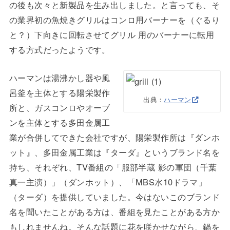
の後も次々と新製品を生み出しました。と言っても、そ
の業界初の魚焼きグリルはコンロ用バーナーを（ぐるり
と？）下向きに回転させてグリル 用のバーナーに転用
する方式だったようです。
ハーマンは湯沸かし器や風
呂釜を主体とする陽栄製作
出典：
ハーマン
所と、ガスコンロやオーブ
ンを主体とする多田金属工
業が合併してできた会社ですが、陽栄製作所は『ダンホ
ット』、多田金属工業は『ターダ』というブランド名を
持ち、それぞれ、TV番組の「服部半蔵 影の軍団（千葉
真一主演）」（ダンホット）、「MBS水10ドラマ」
（ターダ）を提供していました。今はないこのブランド
名を聞いたことがある方は、番組を見たことがある方か
もしれませんね。そんな話題に花を咲かせながら、鍋を