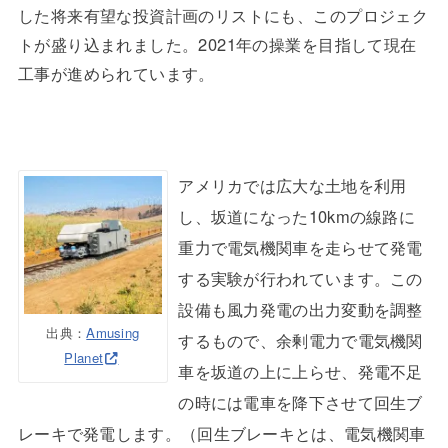
した将来有望な投資計画のリストにも、このプロジェク
トが盛り込まれました。2021年の操業を目指して現在
工事が進められています。
アメリカでは広大な土地を利用
し、坂道になった10kmの線路に
重力で電気機関車を走らせて発電
する実験が行われています。この
設備も風力発電の出力変動を調整
出典：
Amusing
するもので、余剰電力で電気機関
Planet
車を坂道の上に上らせ、発電不足
の時には電車を降下させて回生ブ
レーキで発電します。（回生ブレーキとは、電気機関車