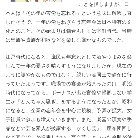
ことを指しますが、日
本人は「その年の苦労を忘れる」という意味に解釈し直
したそうで、一年の労をねぎらう忘年会は日本特有の文
化とのこと。その始まりは鎌倉もしくは室町時代。当時
は皇族や貴族が和歌などを楽しむ厳かなものでした。
江戸時代になると、庶民も年忘れとして酒やつまみを楽
しんで一年の憂さを晴らすようになりましたが、現在の
ように賑やかなものではなく、親しい者同士で静かに行
っていたようです。職場での宴会が始まったのは、明治
時代になってから。ボーナスが出た官僚や帰郷しない学
生が「どんちゃん騒ぎ」をするようになったとか。昭和
になると、企業の忘年会を中心に規模、予算が拡大。女
子社員の参加も増えていきます。また、楽器の演奏や手
品などの芸を素人が披露する「かくし芸」、座布団回し
など宴会でしか通用しない「宴会芸」といった余興が付