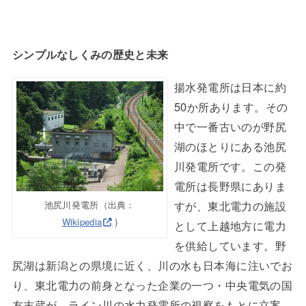
シンプルなしくみの歴史と未来
揚水発電所は日本に約
50か所あります。その
中で一番古いのが野尻
湖のほとりにある池尻
川発電所です。この発
電所は長野県にありま
すが、東北電力の施設
池尻川発電所（出典：
Wikipedia
)
として上越地方に電力
を供給しています。野
尻湖は新潟との県境に近く、川の水も日本海に注いでお
り、東北電力の前身となった企業の一つ・中央電気の国
友末蔵が、ライン川の水力発電所の視察をもとに立案