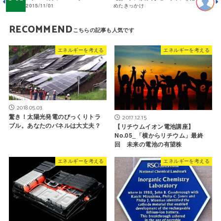
2015/11/01
めたきっかけ
RECOMMEND
エネルギーを考える
エネルギーを考える
2018.05.03
驚き！太陽光発電のびっくりトラ
2017.12.15
ブル。あなたのパネルは大丈夫？
【リチウムイオン電池講座】
No.05_「横からリチウム」最終
回 未来の電池の有望株
エネルギーを考える
エネルギーを考える