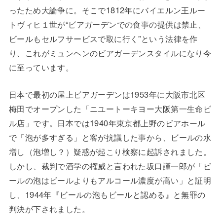
ったため大論争に。そこで1812年にバイエルン王ルー
トヴィヒ１世が“ビアガーデンでの食事の提供は禁止、
ビールもセルフサービスで取に行く”という法律を作
り、これがミュンヘンのビアガーデンスタイルになり今
に至っています。
日本で最初の屋上ビアガーデンは1953年に大阪市北区
梅田でオープンした「ニユートーキヨー大阪第一生命ビ
ル店」です。日本では1940年東京都上野のビアホール
で「泡が多すぎる」と客が抗議した事から、ビールの水
増し（泡増し？）疑惑が起こり検察に起訴されました。
しかし、裁判で酒学の権威と言われた坂口謹一郎が「ビ
ールの泡はビールよりもアルコール濃度が高い」と証明
し、1944年『ビールの泡もビールと認める』と無罪の
判決が下されました。