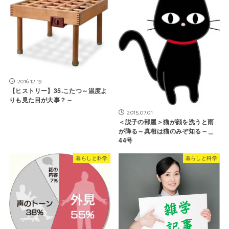
2016.12.19
【ヒストリー】35.こたつ～温度よ
りも見た目が大事？～
2015.07.01
＜説子の部屋＞猫が顔を洗うと雨
が降る～真相は猫のみぞ知る～＿
44号
暮らしと科学
暮らしと科学