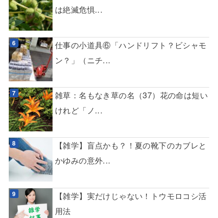
は絶滅危惧...
仕事の小道具⑥「ハンドリフト？ビシャモ
ン？」（ニチ...
雑草：名もなき草の名（37）花の命は短い
けれど「ノ...
【雑学】盲点かも？！夏の靴下のカブレと
かゆみの意外...
【雑学】実だけじゃない！トウモロコシ活
用法