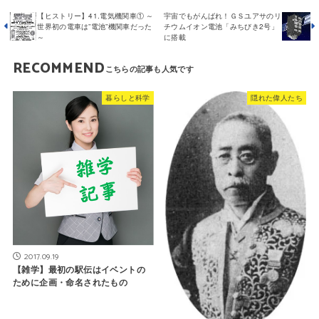
【ヒストリー】41.電気機関車① ～
宇宙でもがんばれ！ＧＳユアサのリ
世界初の電車は”電池”機関車だった
チウムイオン電池「みちびき2号」
～
に搭載
RECOMMEND
暮らしと科学
隠れた偉人たち
2017.09.19
【雑学】最初の駅伝はイベントの
ために企画・命名されたもの