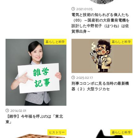
2021.01.05
電気と技術の知られざる偉人たち
（03）～国産初の大容量発電機を
設計した中野初子（はつね）は佐
賀県出身～
暮らしと科学
暮らしと科学
2025.02.17
刑事コロンボに見る当時の最新機
器（２）大型ラジカセ
2014.02.01
【雑学】今年福を呼ぶのは「東北
東」
ヒストリー
暮らしと科学