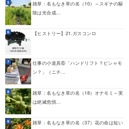
雑草：名もなき草の名（10）～スギナの駆
除は光合成...
【ヒストリー】21.ガスコンロ
仕事の小道具⑥「ハンドリフト？ビシャモ
ン？」（ニチ...
雑草：名もなき草の名（18）オナモミ～実
は絶滅危惧...
雑草：名もなき草の名（37）花の命は短い