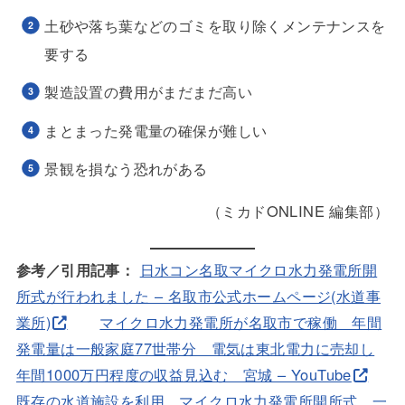
土砂や落ち葉などのゴミを取り除くメンテナンスを
要する
製造設置の費用がまだまだ高い
まとまった発電量の確保が難しい
景観を損なう恐れがある
（ミカドONLINE 編集部）
参考／引用記事：
日水コン名取マイクロ水力発電所開
所式が行われました – 名取市公式ホームページ(水道事
業所)
マイクロ水力発電所が名取市で稼働 年間
発電量は一般家庭77世帯分 電気は東北電力に売却し
年間1000万円程度の収益見込む 宮城 – YouTube
既存の水道施設を利用 マイクロ水力発電所開所式 一