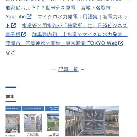
般家庭およそ７７世帯分を発電 宮城・名取市 –
YouTube
マイクロ水力発電｜用語集｜新電力ネッ
ト
水道管と用水路が「発電所」に：日経ビジネス
電子版
群馬県内初 上水道でマイクロ水力発電
藤岡市、官民連携で開始：東京新聞 TOKYO Web
など
ー
記事一覧
－
関連