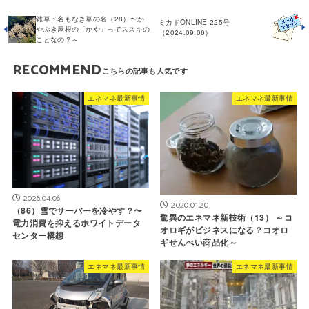
雑草：名もなき草の名（28）〜か
ミカドONLINE 225号
やぶき屋根の「かや」ってススキの
（2024.09.06）
ことなの？～
RECOMMEND
エネマネ最新事情
エネマネ最新事情
2026.04.06
2020.01.20
（86）雪でサーバーを冷やす？〜
驚異のエネマネ新技術（13） ～コ
電力消費を抑えるホワイトデータ
オロギがビジネスになる？コオロ
センター構想
ギせんべい商品化～
エネマネ最新事情
エネマネ最新事情