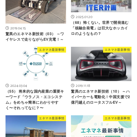
2025.01.20
（68）怖くない。世界で開発進む
「核融合発電」は巨大なホッカイ
2019.04.15
ロのようなもの？
驚異のエネマネ新技術（03） ～ワ
イヤレスで走りながらEV充電！～
エネマネ最新事情
エネマネ最新事情
2024.03.04
2019.11.18
（55） 将来的な国内産業の重要キ
驚異のエネマネ新技術（10） ～ハ
ーワード「ウラノス・エコシステ
イパーカーも電動化！中国支援で2
ム」をめちゃ簡単にわかりやす
億円越えのロータスフルEV～
く〜それってなに？〜
エネマネ最新事情
エネマネ最新事情