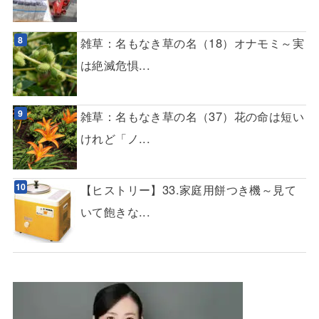
雑草：名もなき草の名（18）オナモミ～実
は絶滅危惧...
雑草：名もなき草の名（37）花の命は短い
けれど「ノ...
【ヒストリー】33.家庭用餅つき機～見て
いて飽きな...