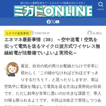
偉人伝から最新技術まで！エネルギーの知識を分かりやすく
SEARCH
2022.02.21
a.itou
エネマネ最新事情
エネマネ最新事情（38） ～空中送電！空気を
伝って電気を送るマイクロ波方式ワイヤレス無
線給電が法整備でいよいよ実用化～
最近、自分の机の周りが配線だらけで非常に
煩わしく「この線がなければどれほどすっき
りするだろう？」と思ったりしますが、実は
空気中に電波を飛ばして電気を送る方法は実用化が目前
です。ただし効率が非常に悪いのが大きな課題で、導入
の場も限られるようです。今回は法改正で実現しつつあ