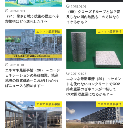
2025.03.03
2026.07.03
（69）クローズドループとは？普
（91）暑さと戦う技術の歴史〜冷
及しない国内地熱もこの方法なら
却技術はどう進化した？〜
イケるかも？
エネマネ最新事情
エネマネ最新事情
2021.03.01
エネマネ最新事情（28） ～コージ
2021.04.05
ェネレーションの基礎知識。地産
エネマネ最新事情（29） ～セメン
地消の熱電併給←これだけわかれ
トを使わないコンクリートでCO2
ばニュースも読めます～
排出産業のゼネコンが一転して
CO2回収産業になるかも？～
エネマネ最新事情
エネマネ最新事情