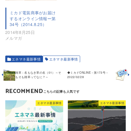
ミカド電装商事がお届け
するオンライン情報ー第
34号（2014.8.25）
2014年8月25日
メルマガ
エネマネ最新事情
エネマネ最新事情
雑草：名もなき草の名（01）～そ
◆ミカドONLINE－第173号－
もそも雑草ってなに？～
2022/02/28
RECOMMEND
エネマネ最新事情
エネマネ最新事情