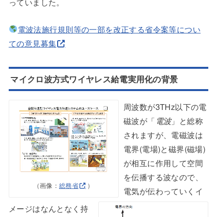
っていました。
電波法施行規則等の一部を改正する省令案等につい
ての意見募集
マイクロ波方式ワイヤレス給電実用化の背景
周波数が3THz以下の電
磁波が「
電波
」と総称
されますが、電磁波は
電界(電場)と磁界(磁場)
が相互に作用して空間
を伝播する波なので、
（画像：
総務省
）
電気が伝わっていくイ
メージはなんとなく持