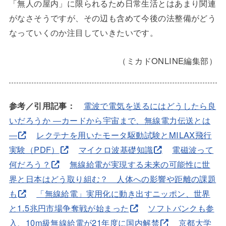
「無人の屋内」に限られるため日常生活とはあまり関連
がなさそうですが、その辺も含めて今後の法整備がどう
なっていくのか注目していきたいです。
（ミカドONLINE編集部）
参考／引用記事：
電波で電気を送るにはどうしたら良
いだろうか ―カードから宇宙まで、無線電力伝送とは
―
レクテナを用いたモータ駆動試験とMILAX飛行
実験（PDF）
マイクロ波基礎知識
電磁波って
何だろう？
無線給電が実現する未来の可能性に世
界と日本はどう取り組む？ 人体への影響や距離の課題
も
「無線給電」実用化に動き出すニッポン、世界
と1.5兆円市場争奪戦が始まった
ソフトバンクも参
入、10m級無線給電が21年度に国内解禁
京都大学