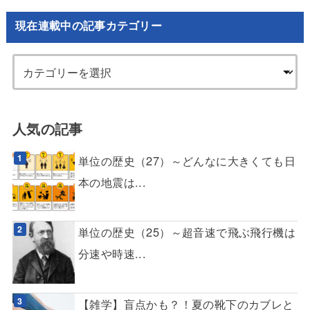
現在連載中の記事カテゴリー
人気の記事
単位の歴史（27）～どんなに大きくても日
本の地震は...
単位の歴史（25）～超音速で飛ぶ飛行機は
分速や時速...
【雑学】盲点かも？！夏の靴下のカブレと