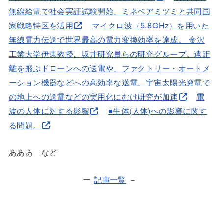
無線給電で社会実証試験開始、ミネベアミツミと共同国
家戦略特区を活用
マイクロ波（5.8GHz）を用いた
無線電力伝送で世界最高の電力変換効率を達成。 金沢
工業大学伊東教授、坂井研究員らの研究グループ。遠距
離を飛ぶドローンへの送電や、ファクトリー・オートメ
ーション機器などへの高効率な送電、宇宙太陽光発電で
の地上への送電などの実用化にむけ研究が加速
電
波の人体に対する影響
■生体(人体)への影響に関す
る問題。
あああ など
ー
記事一覧
－