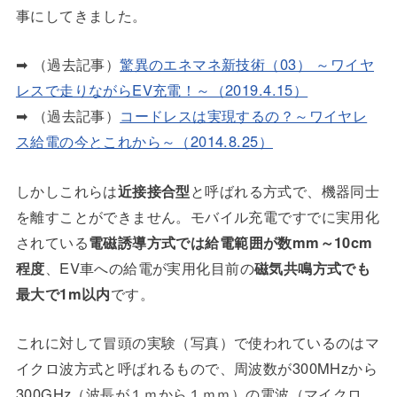
事にしてきました。
➡ （過去記事）
驚異のエネマネ新技術（03） ～ワイヤ
レスで走りながらEV充電！～（2019.4.15）
➡ （過去記事）
コードレスは実現するの？～ワイヤレ
ス給電の今とこれから～（2014.8.25）
しかしこれらは
近接接合型
と呼ばれる方式で、機器同士
を離すことができません。モバイル充電ですでに実用化
されている
電磁誘導方式では給電範囲が数mm～10cm
程度
、EV車への給電が実用化目前の
磁気共鳴方式でも
最大で1m以内
です。
これに対して冒頭の実験（写真）で使われているのはマ
イクロ波方式と呼ばれるもので、周波数が300MHzから
300GHz（波長が１ｍから１ｍｍ）の電波（マイクロ