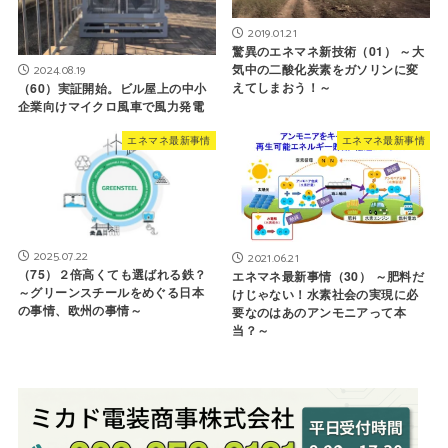
2019.01.21
驚異のエネマネ新技術（01） ～大
気中の二酸化炭素をガソリンに変
2024.08.19
えてしまおう！～
（60）実証開始。ビル屋上の中小
企業向けマイクロ風車で風力発電
エネマネ最新事情
エネマネ最新事情
2025.07.22
2021.06.21
（75）２倍高くても選ばれる鉄？
エネマネ最新事情（30） ～肥料だ
～グリーンスチールをめぐる日本
けじゃない！水素社会の実現に必
の事情、欧州の事情～
要なのはあのアンモニアって本
当？～