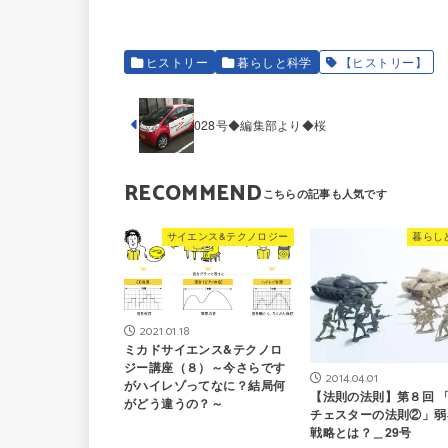
ヒストリー
暮らしと科学
【ヒストリー】
028号◆編集部より◆桜
RECOMMEND
サイエンス&テクノロジー
暮らし
2021.01.18
ミカドサイエンス&テクノロ
ジー講座（８）～今さらです
2014.04.01
がハイレゾってなに？結局何
【法則の法則】第８回 
がどう違うの？～
チェスターの法則②」弱
戦略とは？＿29号