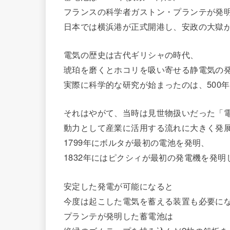
フランスの科学者ガストン・プランテが発
日本では横浜港が正式開港し、安政の大獄
電気の歴史は古代ギリシャの時代、
琥珀を磨くとホコリを吸い寄せる静電気の
実際に科学的な研究が始まったのは、500
それはやがて、当時は見世物扱いだった「
動力として産業に活用する流れに大きく発
1799年にボルタが最初の電池を発明、
1832年にはピクシィが最初の発電機を発明
安定した発電が可能になると
今度は起こした電気を蓄える装置も必要に
プランテが発明した蓄電池は