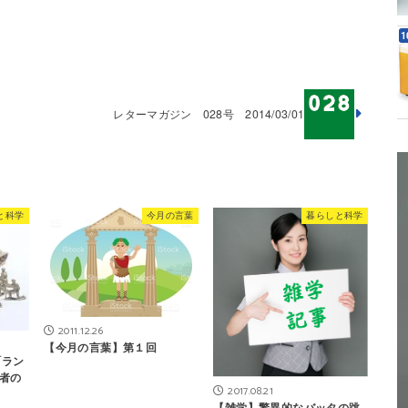
レターマガジン 028号 2014/03/01
と科学
今月の言葉
暮らしと科学
2011.12.26
【今月の言葉】第１回
「ラン
者の
2017.08.21
【雑学】驚異的なバッタの跳