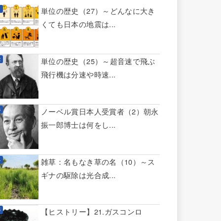
単位の歴史（27）～どんなに大き
くても日本の地震は...
単位の歴史（25）～超音速で飛ぶ
飛行機は分速や時速...
ノーベル賞日本人受賞者（2）朝永
振一郎博士は何をし...
雑草：名もなき草の名（10）～ス
ギナの駆除は光合成...
【ヒストリー】21.ガスコンロ