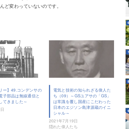
とんど変わっていないのです。
リー】49.コンデンサの
電気と技術の知られざる偉人た
電子部品は無線通信と
ち（09）～GSユアサの「GS」
してきました～
は常識を覆し国産にこだわった
日本のエジソン島津源蔵のイニ
5日
シャル～
2021年7月19日
隠れた偉人たち