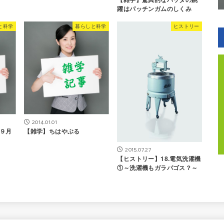
躍はパッチンガムのしくみ
と科学
暮らしと科学
ヒストリー
2014.01.01
９月
【雑学】ちはやぶる
2015.07.27
【ヒストリー】18.電気洗濯機
①～洗濯機もガラパゴス？～