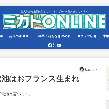
偉人伝から最新技術まで！エネルギーの知識を分かりやすく
問
会長のオススメ
雑草！名もなき草の名
スタッフ紹介
中
k.sasaki
蓄電池はおフランス生まれ
蓄電池と言います。