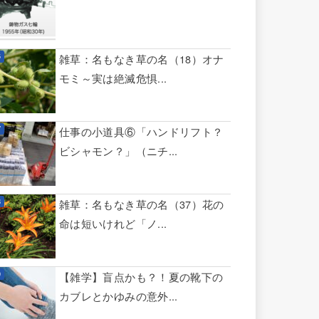
雑草：名もなき草の名（18）オナ
モミ～実は絶滅危惧...
仕事の小道具⑥「ハンドリフト？
ビシャモン？」（ニチ...
雑草：名もなき草の名（37）花の
命は短いけれど「ノ...
【雑学】盲点かも？！夏の靴下の
カブレとかゆみの意外...