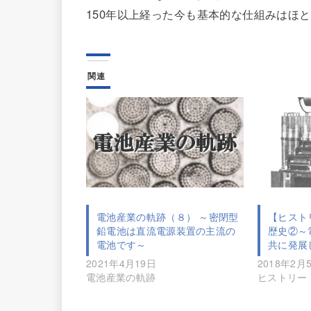
150年以上経った今も基本的な仕組みはほ
関連
電池産業の軌跡（８） ～密閉型
【ヒスト
鉛電池は直流電源装置の主流の
歴史②～
電池です～
共に発展
2021年4月19日
2018年2月
電池産業の軌跡
ヒストリー