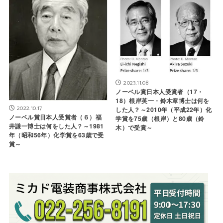
2023.11.08
ノーベル賞日本人受賞者（17・
18）根岸英一・鈴木章博士は何を
2022.10.17
した人？～2010年（平成22年）化
ノーベル賞日本人受賞者（６）福
学賞を75歳（根岸）と80歳（鈴
井謙一博士は何をした人？～1981
木）で受賞～
年（昭和56年）化学賞を63歳で受
賞～