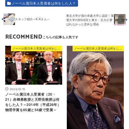
ノーベル賞日本人受賞者は何をした人？
東北大学が国の卓越大学に認定！落
スタッフ紹介～K.Kさん～
選大学のNG項目と東大・京大が選
ばれなかった意外な理由
RECOMMEND
ノーベル賞日本人受賞者は何をした人？
ノーベル賞日本人受賞者は何をした人？
2024.02.19
ノーベル賞日本人受賞者（20・
21）赤﨑勇教授と天野浩教授は何
をした人？～2014年（平成26年）
物理学賞を85歳と54歳で受賞～