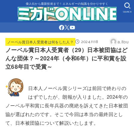
偉人伝から最新技術まで！エネルギーの知識を分かりやすく
SEARCH
2024.11.18
a.itou
ノーベル賞日本人受賞者は何をした人？
ノーベル賞日本人受賞者（29）日本被団協はど
んな団体？～2024年（令和6年）に平和賞を設
立68年目で受賞～
日本人ノーベル賞シリーズは前回で終わりの
はずでしたが、朗報が入りました。2024年の
ノーベル平和賞に長年兵器の廃絶を訴えてきた日本被団
協が選ばれたのです。そこで今回は本当の最終回とし
て、日本被団協について解説いたします。