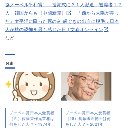
協ノーベル平和賞］ 授賞式に３１人派遣 被爆者１７
人 韓国からも（中國新聞）
「西から太陽が昇っ
た」太平洋に降った死の灰 歯ぐきの出血に脱毛…日本
人が核の恐怖を最も感じた日 | 文春オンライン
など
関連
ノーベル賞日本人受賞者
ノーベル賞日本人受賞者
（28）眞鍋淑郎博士は何
（５）佐藤栄作元首相は
をした人？～2021年
何をした人？～1974年