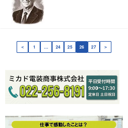
＜
1
…
24
25
26
27
＞