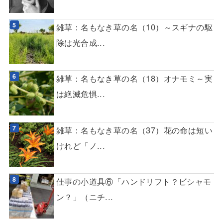
雑草：名もなき草の名（10）～スギナの駆
除は光合成...
雑草：名もなき草の名（18）オナモミ～実
は絶滅危惧...
雑草：名もなき草の名（37）花の命は短い
けれど「ノ...
仕事の小道具⑥「ハンドリフト？ビシャモ
ン？」（ニチ...