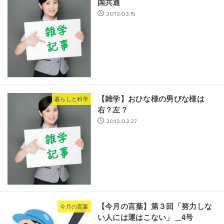
国共通
2012.03.15
【雑学】おひな様の男びな様は
暮らしと科学
右？左？
2012.02.27
【今月の言葉】第３回「努力しな
今月の言葉
い人には運はこない」＿4号