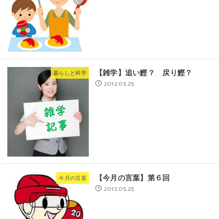
【雑学】追い鰹？ 戻り鰹？
暮らしと科学
2012.05.25
【今月の言葉】第６回
今月の言葉
2012.05.25