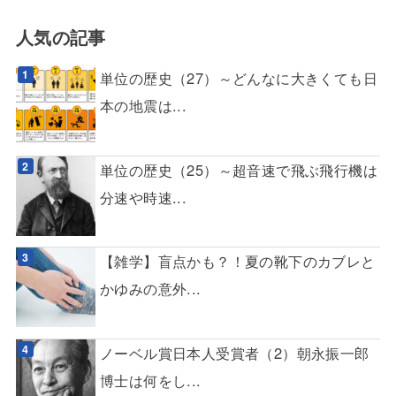
人気の記事
単位の歴史（27）～どんなに大きくても日
本の地震は...
単位の歴史（25）～超音速で飛ぶ飛行機は
分速や時速...
【雑学】盲点かも？！夏の靴下のカブレと
かゆみの意外...
ノーベル賞日本人受賞者（2）朝永振一郎
博士は何をし...