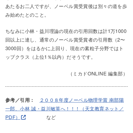
あたるお二人ですが、ノーベル賞受賞後は別々の道を歩
み始めたとのこと。
ちなみに小林・益川理論の現在の引用回数は計1万1000
回以上に達し、通常のノーベル賞受賞者の引用数（2〜
3000回）をはるかに上回り、現在の素粒子分野ではト
ップクラス（上位1％以内）だそうです。
（ミカドONLINE 編集部）
参考／引用：
２００８年度ノーベル物理学賞 南部陽
一郎、小林 誠・益川敏英へ！！！（天文教育ネット／
PDF）
など