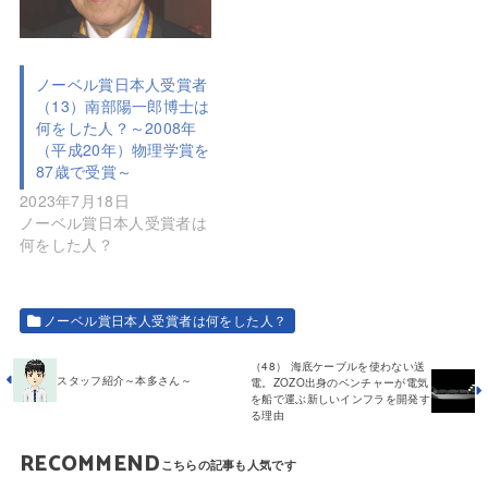
ノーベル賞日本人受賞者
（13）南部陽一郎博士は
何をした人？～2008年
（平成20年）物理学賞を
87歳で受賞～
2023年7月18日
ノーベル賞日本人受賞者は
何をした人？
ノーベル賞日本人受賞者は何をした人？
（48） 海底ケーブルを使わない送
スタッフ紹介～本多さん～
電。ZOZO出身のベンチャーが電気
を船で運ぶ新しいインフラを開発す
る理由
RECOMMEND