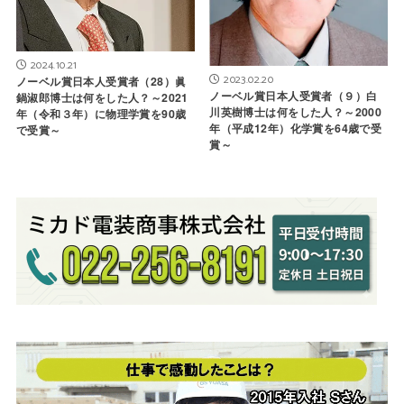
2024.10.21
2023.02.20
ノーベル賞日本人受賞者（28）眞
ノーベル賞日本人受賞者（９）白
鍋淑郎博士は何をした人？～2021
川英樹博士は何をした人？～2000
年（令和３年）に物理学賞を90歳
年（平成12年）化学賞を64歳で受
で受賞～
賞～