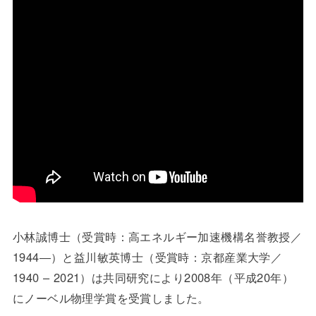
小林誠博士（受賞時：高エネルギー加速機構名誉教授／
1944―）と益川敏英博士（受賞時：京都産業大学／
1940 – 2021）は共同研究により2008年（平成20年）
にノーベル物理学賞を受賞しました。