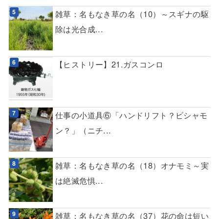
雑草：名もなき草の名（10）～スギナの駆
除は光合成...
【ヒストリー】21.ガスコンロ
仕事の小道具⑥「ハンドリフト？ビシャモ
ン？」（ニチ...
雑草：名もなき草の名（18）オナモミ～実
は絶滅危惧...
雑草：名もなき草の名（37）花の命は短い