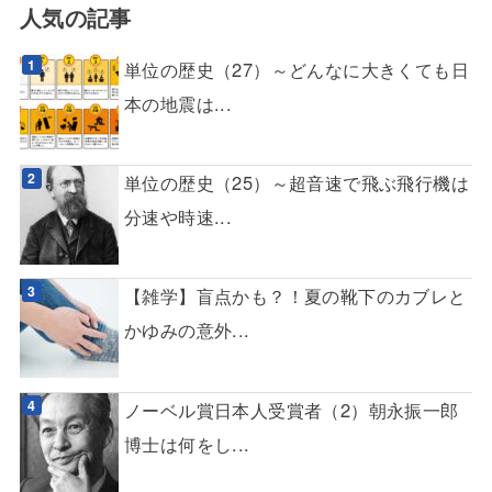
人気の記事
単位の歴史（27）～どんなに大きくても日
本の地震は...
単位の歴史（25）～超音速で飛ぶ飛行機は
分速や時速...
【雑学】盲点かも？！夏の靴下のカブレと
かゆみの意外...
ノーベル賞日本人受賞者（2）朝永振一郎
博士は何をし...