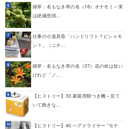
雑草：名もなき草の名（18）オナモミ～実
は絶滅危惧...
仕事の小道具⑥「ハンドリフト？ビシャモ
ン？」（ニチ...
雑草：名もなき草の名（37）花の命は短い
けれど「ノ...
【ヒストリー】33.家庭用餅つき機～見て
いて飽きな...
【ヒストリー】40.ヘアドライヤー ”モテ