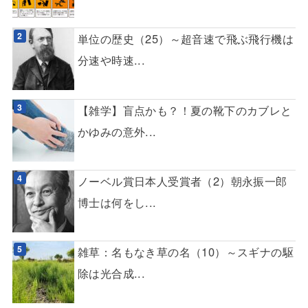
単位の歴史（25）～超音速で飛ぶ飛行機は
分速や時速...
【雑学】盲点かも？！夏の靴下のカブレと
かゆみの意外...
ノーベル賞日本人受賞者（2）朝永振一郎
博士は何をし...
雑草：名もなき草の名（10）～スギナの駆
除は光合成...