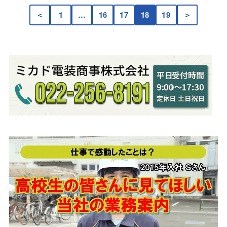
＜
1
…
16
17
18
19
＞