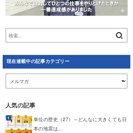
検
索:
現在連載中の記事カテゴリー
人気の記事
単位の歴史（27）～どんなに大きくても日
本の地震は...