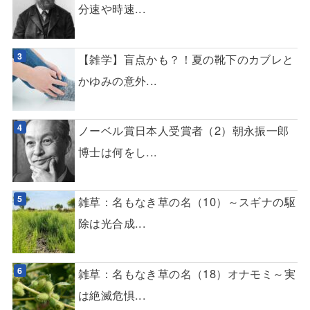
分速や時速...
【雑学】盲点かも？！夏の靴下のカブレと
かゆみの意外...
ノーベル賞日本人受賞者（2）朝永振一郎
博士は何をし...
雑草：名もなき草の名（10）～スギナの駆
除は光合成...
雑草：名もなき草の名（18）オナモミ～実
は絶滅危惧...