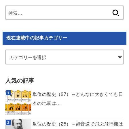
検
索:
現在連載中の記事カテゴリー
人気の記事
単位の歴史（27）～どんなに大きくても日
本の地震は...
単位の歴史（25）～超音速で飛ぶ飛行機は