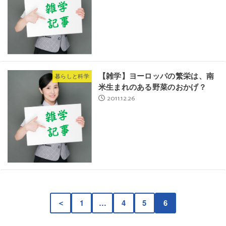
【雑学】ヨーロッパの繁栄は、南
暮らしと科学
米生まれのある野菜のおかげ？
2011.12.26
＜
1
…
4
5
6