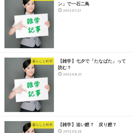
ン」で一石二鳥
2012.07.27
【雑学】七夕で「たなばた」って
暮らしと科学
読む？
2012.06.27
【雑学】追い鰹？ 戻り鰹？
暮らしと科学
2012.05.25