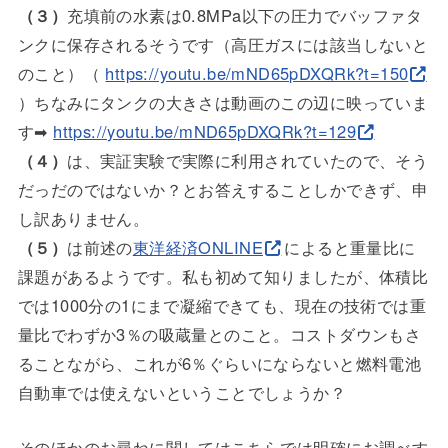
（３）
充填前の水素は0.8MPa以下の圧力でバッファタ
ンクに保存されるそうです（高圧ガスには該当しないと
のこと）（
https://youtu.be/mND65pDXQRk?t=150
）ちなみにタンクの大きさは動画のこの辺に映っていま
す➡
https://youtu.be/mND65pDXQRk?t=129
（４）
は、実証実験で実際に利用されていたので、そう
だっだのではないか？とお答えすることしかできず、申
し訳ありません。
（５）
は前述の
東洋経済ONLINE
によると重量比に
課題があるようです。私も初めて知りましたが、体積比
では1000分の1にまで凝縮できても、現在の技術では重
量比でわずか3％の吸蔵量とのこと。コストダウンもさ
ることながら、これが6％ぐらいにならないと燃料電池
自動車では使えないということでしょうか？
そのほかのお尋ねに関してはこちらでは明確にお調べす