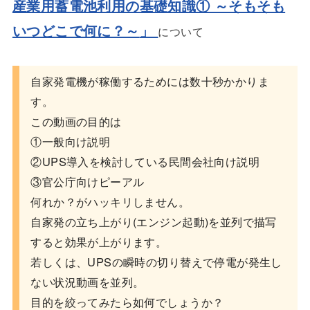
産業用蓄電池利用の基礎知識① ～そもそも
いつどこで何に？～
」
について
自家発電機が稼働するためには数十秒かかりま
す。
この動画の目的は
①一般向け説明
②UPS導入を検討している民間会社向け説明
③官公庁向けピーアル
何れか？がハッキリしません。
自家発の立ち上がり(エンジン起動)を並列で描写
すると効果が上がります。
若しくは、UPSの瞬時の切り替えで停電が発生し
ない状況動画を並列。
目的を絞ってみたら如何でしょうか？