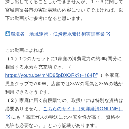
探し出してくることしかできませんが、１～３に関して
宮城県富谷市の実証実験の内容についてでよければ、以
下の動画がご参考になると思います。
環境省 地域連携・低炭素水素技術実証事業
この動画によれば、
（１）
1つのカセットに1家庭の消費電力の約3時間分に
相当する水素を充充填でき、（
https://youtu.be/mND65pDXQRk?t=164
）各家庭、
児童クラブで700W、店舗では3kWの電気と2kWの熱が
利用できるそうです。
（２）
家庭に届く前段階での、取扱いには特別な資格は
必要ありません。
こちらのサイト（東洋経済ONLINE）
にも「高圧ガスの輸送に比べ安全性が高く、資格や
免許も必要ない。」という記載があります。